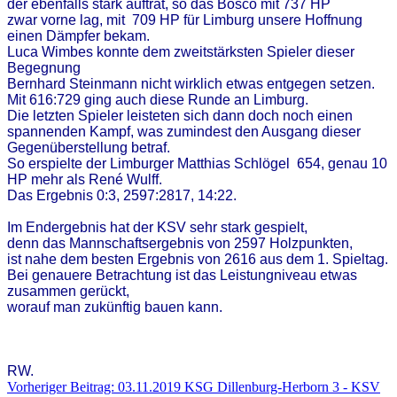
der ebenfalls stark auftrat, so das Bosco mit 737 HP
zwar vorne lag, mit 709 HP für Limburg unsere Hoffnung
einen Dämpfer bekam.
Luca Wimbes konnte dem zweitstärksten Spieler dieser
Begegnung
Bernhard Steinmann nicht wirklich etwas entgegen setzen.
Mit 616:729 ging auch diese Runde an Limburg.
Die letzten Spieler leisteten sich dann doch noch einen
spannenden Kampf, was zumindest den Ausgang dieser
Gegenüberstellung betraf.
So erspielte der Limburger Matthias Schlögel 654, genau 10
HP mehr als René Wulff.
Das Ergebnis 0:3, 2597:2817, 14:22.
Im Endergebnis hat der KSV sehr stark gespielt,
denn das Mannschaftsergebnis von 2597 Holzpunkten,
ist nahe dem besten Ergebnis von 2616 aus dem 1. Spieltag.
Bei genauere Betrachtung ist das Leistungniveau etwas
zusammen gerückt,
worauf man zukünftig bauen kann.
RW.
Vorheriger Beitrag: 03.11.2019 KSG Dillenburg-Herborn 3 - KSV