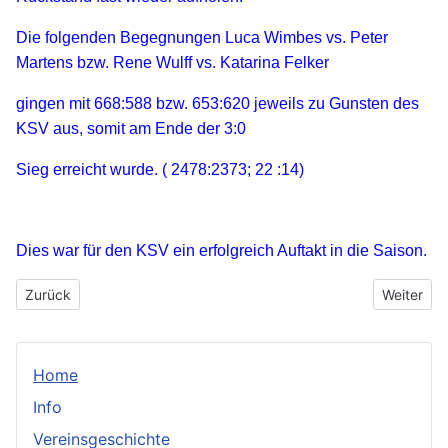
Die folgenden Begegnungen Luca Wimbes vs. Peter
Martens bzw. Rene Wulff vs. Katarina Felker
gingen mit 668:588 bzw. 653:620 jeweils zu Gunsten des
KSV aus, somit am Ende der 3:0
Sieg erreicht wurde. ( 2478:2373; 22 :14)
Dies war für den KSV ein erfolgreich Auftakt in die Saison.
Vorheriger Beitrag: 19.09.2021 KSV Bad Camberg 1 - KSC Heuch
Nächster 
Zurück
Weiter
Home
Info
Vereinsgeschichte